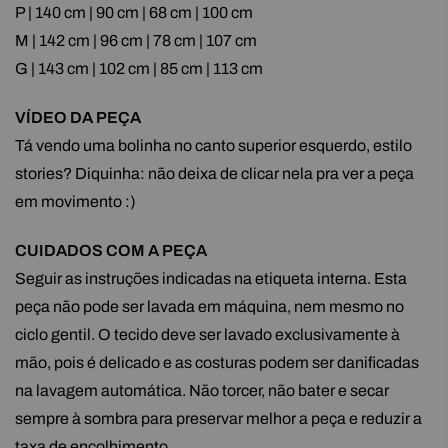
P | 140 cm | 90 cm | 68 cm | 100 cm
M | 142 cm | 96 cm | 78 cm | 107 cm
G | 143 cm | 102 cm | 85 cm | 113 cm
VÍDEO DA PEÇA
Tá vendo uma bolinha no canto superior esquerdo, estilo
stories? Diquinha: não deixa de clicar nela pra ver a peça
em movimento :)
CUIDADOS COM A PEÇA
Seguir as instruções indicadas na etiqueta interna. Esta
peça não pode ser lavada em máquina, nem mesmo no
ciclo gentil. O tecido deve ser lavado exclusivamente à
mão, pois é delicado e as costuras podem ser danificadas
na lavagem automática. Não torcer, não bater e secar
sempre à sombra para preservar melhor a peça e reduzir a
taxa de encolhimento.