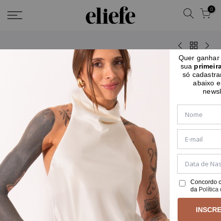
0
Quer ganha
sua
primeir
só cadastra
-34%
abaixo 
newsl
Concordo c
da
Política
INSCRE