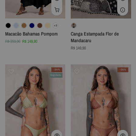
Macacão Bahamas Pompom
Canga Estampada Flor de
Mandacaru
R$ 259,90
R$ 149,90
R$ 149,90
-34%
-34%
Esgotado