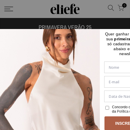
0
PRIMAVERA VERÃO 25
Quer ganha
sua
primeir
só cadastra
abaixo 
Titulo
newsl
-23%
-35%
Concordo c
da
Política
INSCRE